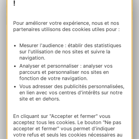
!
| Map data ©
Pour améliorer votre expérience, nous et nos
Leaflet
OpenStreetMap contributors
partenaires utilisons des cookies utiles pour :
AUBERGE DES LICES
Mesurer l'audience : établir des statistiques
3 rue Raymond Roger de TrencavelLa Cité
sur l'utilisation de nos sites et suivre la
navigation.
11000 CARCASSONNE
Analyser et personnaliser : analyser vos
parcours et personnaliser nos sites en
Ruta y acceso
fonction de votre navigation.
Vous adresser des publicités personnalisées,
en lien avec vos centres d'intérêts sur notre
+33 4 68 72 34 07
site et en dehors.
E-mail
En cliquant sur "Accepter et fermer" vous
acceptez tous les cookies. Le bouton "Ne pas
accepter et fermer" vous permet d'indiquer
Sitio web
votre refus et seuls les cookies nécessaires au