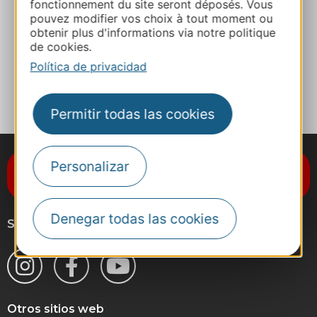
fonctionnement du site seront déposés. Vous
pouvez modifier vos choix à tout moment ou
Facebook
obtenir plus d'informations via notre politique
de cookies.
Política de privacidad
A MIS FAVORITOS
Permitir todas las cookies
Personalizar
Suscríbase al boletín de noticias
Destination Occitanie
Denegar todas las cookies
Síganos
Otros sitios web