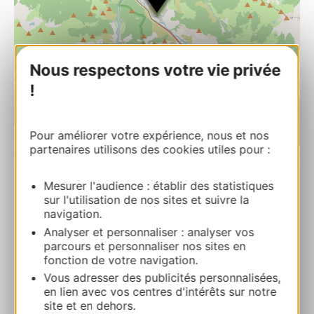
Nous respectons votre vie privée
!
Pour améliorer votre expérience, nous et nos
partenaires utilisons des cookies utiles pour :
| Map data ©
Leaflet
OpenStreetMap contributors
Mesurer l'audience : établir des statistiques
Natura 2000, Quiès calcáreas de Tarascon-
sur l'utilisation de nos sites et suivre la
navigation.
sur-Ariège y cueva de la petite Caougno
Analyser et personnaliser : analyser vos
09400 ORNOLAC-USSAT-LES-BAINS
parcours et personnaliser nos sites en
fonction de votre navigation.
Ruta y acceso
Vous adresser des publicités personnalisées,
en lien avec vos centres d'intérêts sur notre
site et en dehors.
05 61 02 71 69