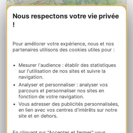
Nous respectons votre vie privée
!
| Map data ©
Leaflet
OpenStreetMap contributors
Pour améliorer votre expérience, nous et nos
partenaires utilisons des cookies utiles pour :
Jardin de la Nauze
193 route de la Nauze -NOYES 12160
CAMBOULAZET
Mesurer l'audience : établir des statistiques
sur l'utilisation de nos sites et suivre la
navigation.
Ruta y acceso
Analyser et personnaliser : analyser vos
parcours et personnaliser nos sites en
fonction de votre navigation.
+33615203854
Vous adresser des publicités personnalisées,
en lien avec vos centres d'intérêts sur notre
site et en dehors.
E-mail
En cliquant sur "Accepter et fermer" vous