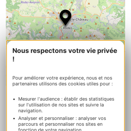
Nous respectons votre vie privée
!
Pour améliorer votre expérience, nous et nos
| Map data ©
partenaires utilisons des cookies utiles pour :
Leaflet
OpenStreetMap contributors
Mesurer l'audience : établir des statistiques
Musée Soulages
sur l'utilisation de nos sites et suivre la
Jardin du FoirailAvenue Victor Hugo 12000
navigation.
RODEZ
Analyser et personnaliser : analyser vos
parcours et personnaliser nos sites en
fonction de votre navigation.