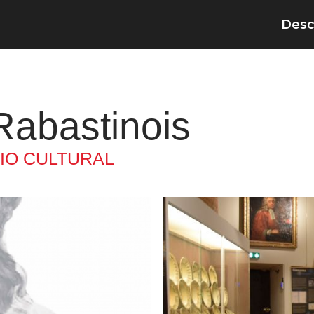
Desc
Rabastinois
IO CULTURAL