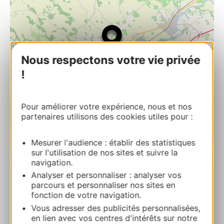
Nous respectons votre vie privée
!
Pour améliorer votre expérience, nous et nos
partenaires utilisons des cookies utiles pour :
Mesurer l'audience : établir des statistiques
| Map data ©
sur l'utilisation de nos sites et suivre la
Leaflet
OpenStreetMap contributors
navigation.
Analyser et personnaliser : analyser vos
Iglesia de Notre-Dame du Bourg
parcours et personnaliser nos sites en
fonction de votre navigation.
Place Notre Dame du Bourg 81800
Vous adresser des publicités personnalisées,
RABASTENS
en lien avec vos centres d'intérêts sur notre