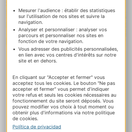
Mesurer l'audience : établir des statistiques
sur l'utilisation de nos sites et suivre la
navigation.
Analyser et personnaliser : analyser vos
parcours et personnaliser nos sites en
fonction de votre navigation.
| Map data ©
Leaflet
OpenStreetMap contributors
Vous adresser des publicités personnalisées,
en lien avec vos centres d'intérêts sur notre
site et en dehors.
L’Église du Cambon ouvre ses portes
Le Cambon 12500 CASTELNAU-DE-
En cliquant sur "Accepter et fermer" vous
MANDAILLES
acceptez tous les cookies. Le bouton "Ne pas
accepter et fermer" vous permet d'indiquer
Ruta y acceso
votre refus et seuls les cookies nécessaires au
fonctionnement du site seront déposés. Vous
pouvez modifier vos choix à tout moment ou
obtenir plus d'informations via notre politique
A MIS FAVORITOS
de cookies.
Política de privacidad