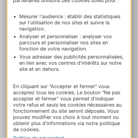
partenaires utilisons des cookies utiles pour :
8 allée de l’Amicale 12210 LAGUIOLE
Mesurer l'audience : établir des statistiques
Ruta y acceso
sur l'utilisation de nos sites et suivre la
navigation.
Analyser et personnaliser : analyser vos
+33565484334
parcours et personnaliser nos sites en
fonction de votre navigation.
Vous adresser des publicités personnalisées,
+33565443085
en lien avec vos centres d'intérêts sur notre
site et en dehors.
E-mail
En cliquant sur "Accepter et fermer" vous
acceptez tous les cookies. Le bouton "Ne pas
accepter et fermer" vous permet d'indiquer
Sitio web
votre refus et seuls les cookies nécessaires au
fonctionnement du site seront déposés. Vous
pouvez modifier vos choix à tout moment ou
Facebook
obtenir plus d'informations via notre politique
de cookies.