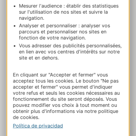
Mesurer l'audience : établir des statistiques
Château de Taurines
sur l'utilisation de nos sites et suivre la
Lieu-dit Taurines 12120 CENTRES
navigation.
Analyser et personnaliser : analyser vos
Ruta y acceso
parcours et personnaliser nos sites en
fonction de votre navigation.
Vous adresser des publicités personnalisées,
+33762546163
en lien avec vos centres d'intérêts sur notre
site et en dehors.
E-mail
En cliquant sur "Accepter et fermer" vous
acceptez tous les cookies. Le bouton "Ne pas
Sitio web
accepter et fermer" vous permet d'indiquer
votre refus et seuls les cookies nécessaires au
fonctionnement du site seront déposés. Vous
pouvez modifier vos choix à tout moment ou
Facebook
obtenir plus d'informations via notre politique
de cookies.
Política de privacidad
A MIS FAVORITOS