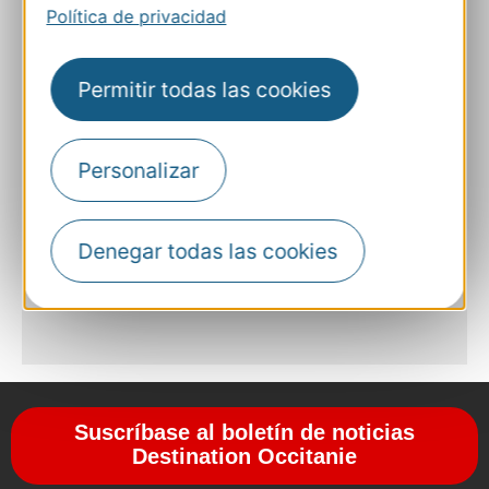
E-mail
Política de privacidad
E-mail
Permitir todas las cookies
Sitio web
Personalizar
Facebook
Denegar todas las cookies
A MIS FAVORITOS
Suscríbase al boletín de noticias
Destination Occitanie