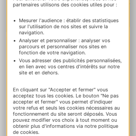
partenaires utilisons des cookies utiles pour :
Mesurer l'audience : établir des statistiques
sur l'utilisation de nos sites et suivre la
| Map data ©
Leaflet
OpenStreetMap contributors
navigation.
Analyser et personnaliser : analyser vos
parcours et personnaliser nos sites en
RESERVA
fonction de votre navigation.
Vous adresser des publicités personnalisées,
en lien avec vos centres d'intérêts sur notre
L’Oustau Camarguen
site et en dehors.
3 Route des Marines 30240 LE GRAU-DU-
ROI
En cliquant sur "Accepter et fermer" vous
acceptez tous les cookies. Le bouton "Ne pas
accepter et fermer" vous permet d'indiquer
Ruta y acceso
votre refus et seuls les cookies nécessaires au
fonctionnement du site seront déposés. Vous
pouvez modifier vos choix à tout moment ou
04 66 51 51 65
obtenir plus d'informations via notre politique
de cookies.