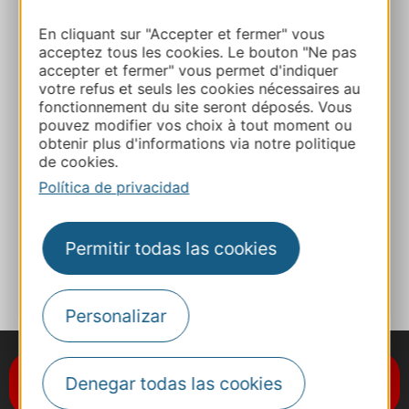
Ruta y acceso
En cliquant sur "Accepter et fermer" vous
acceptez tous les cookies. Le bouton "Ne pas
accepter et fermer" vous permet d'indiquer
+33 4 67 51 39 38
votre refus et seuls les cookies nécessaires au
fonctionnement du site seront déposés. Vous
pouvez modifier vos choix à tout moment ou
E-mail
obtenir plus d'informations via notre politique
de cookies.
Política de privacidad
Sitio web
Permitir todas las cookies
A MIS FAVORITOS
Personalizar
Suscríbase al boletín de noticias
Denegar todas las cookies
Destination Occitanie