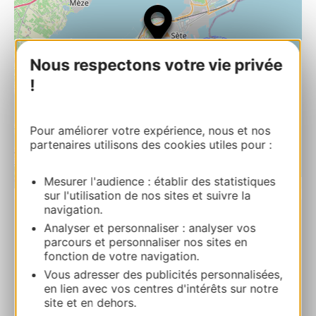
Nous respectons votre vie privée
!
Pour améliorer votre expérience, nous et nos
partenaires utilisons des cookies utiles pour :
Mesurer l'audience : établir des statistiques
| Map data ©
Leaflet
OpenStreetMap contributors
sur l'utilisation de nos sites et suivre la
navigation.
RESERVA
Analyser et personnaliser : analyser vos
parcours et personnaliser nos sites en
fonction de votre navigation.
Vous adresser des publicités personnalisées,
HOTEL VENEZIA
en lien avec vos centres d'intérêts sur notre
20 Corniche de Neuburg 34200 SETE
site et en dehors.