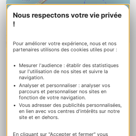
Nous respectons votre vie privée
!
Pour améliorer votre expérience, nous et nos
| Map data ©
Leaflet
OpenStreetMap contributors
partenaires utilisons des cookies utiles pour :
RESERVA
Mesurer l'audience : établir des statistiques
sur l'utilisation de nos sites et suivre la
navigation.
Analyser et personnaliser : analyser vos
HOTEL LE NATIONAL
parcours et personnaliser nos sites en
2 rue Pons de l’Hérault 34200 SETE
fonction de votre navigation.
Vous adresser des publicités personnalisées,
Ruta y acceso
en lien avec vos centres d'intérêts sur notre
site et en dehors.
+33 4 67 74 67 85
En cliquant sur "Accepter et fermer" vous