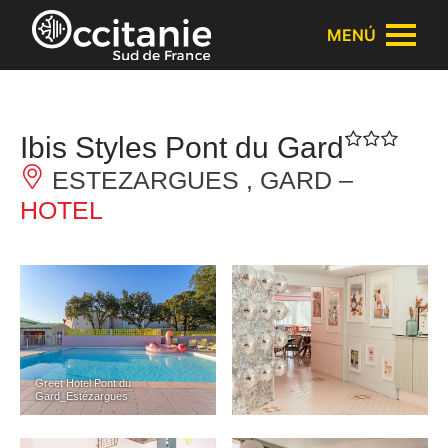
Panel de gestión de cookies
MENÚ
Ibis Styles Pont du Gard
ESTEZARGUES , GARD –
HOTEL
Greet Hotel Pont du
Gard_Estézargues