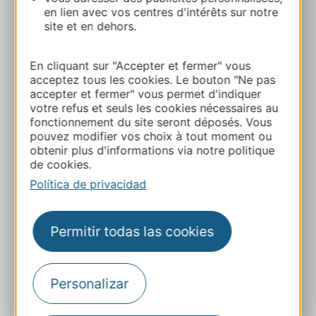
ESTEZARGUES
en lien avec vos centres d'intérêts sur notre
site et en dehors.
Ruta y acceso
En cliquant sur "Accepter et fermer" vous
acceptez tous les cookies. Le bouton "Ne pas
04 66 57 03 08
accepter et fermer" vous permet d'indiquer
votre refus et seuls les cookies nécessaires au
fonctionnement du site seront déposés. Vous
E-mail
pouvez modifier vos choix à tout moment ou
obtenir plus d'informations via notre politique
de cookies.
Sitio web
Política de privacidad
Sitio web
Permitir todas las cookies
Facebook
Personalizar
A MIS FAVORITOS