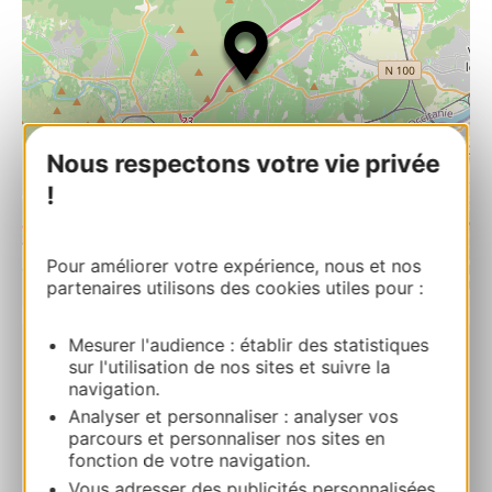
Nous respectons votre vie privée
!
Pour améliorer votre expérience, nous et nos
partenaires utilisons des cookies utiles pour :
| Map data ©
Leaflet
OpenStreetMap contributors
Mesurer l'audience : établir des statistiques
RESERVA
sur l'utilisation de nos sites et suivre la
navigation.
Analyser et personnaliser : analyser vos
parcours et personnaliser nos sites en
Ibis Styles Pont du Gard
fonction de votre navigation.
247 chemin de la Fenouillère 30390
Vous adresser des publicités personnalisées,