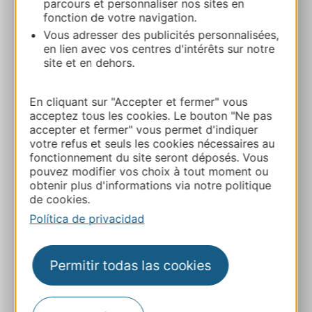
parcours et personnaliser nos sites en
Rue des Lavandières 66820 VERNET-LES-
fonction de votre navigation.
BAINS
Vous adresser des publicités personnalisées,
en lien avec vos centres d'intérêts sur notre
Ruta y acceso
site et en dehors.
En cliquant sur "Accepter et fermer" vous
+33 4 68 05 56 22
acceptez tous les cookies. Le bouton "Ne pas
accepter et fermer" vous permet d'indiquer
votre refus et seuls les cookies nécessaires au
E-mail
fonctionnement du site seront déposés. Vous
pouvez modifier vos choix à tout moment ou
obtenir plus d'informations via notre politique
Sitio web
de cookies.
Política de privacidad
Facebook
Permitir todas las cookies
A MIS FAVORITOS