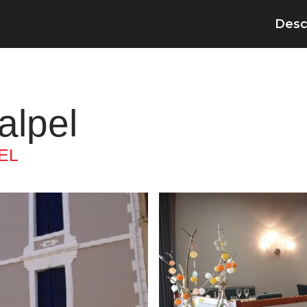
Desc
alpel
EL