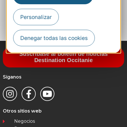
Personalizar
A MIS FAVORITOS
Denegar todas las cookies
Suscríbase al boletín de noticias
Destination Occitanie
Síganos
Otros sitios web
Negocios