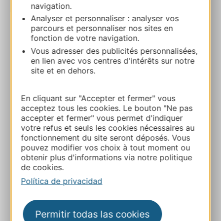
navigation.
| Map data ©
Leaflet
OpenStreetMap contributors
Analyser et personnaliser : analyser vos
parcours et personnaliser nos sites en
fonction de votre navigation.
RESERVA
Vous adresser des publicités personnalisées,
en lien avec vos centres d'intérêts sur notre
site et en dehors.
Hôtel – Le Médiéval
221 avenue pont de Provence 30220
En cliquant sur "Accepter et fermer" vous
AIGUES-MORTES
acceptez tous les cookies. Le bouton "Ne pas
accepter et fermer" vous permet d'indiquer
Ruta y acceso
votre refus et seuls les cookies nécessaires au
fonctionnement du site seront déposés. Vous
pouvez modifier vos choix à tout moment ou
04 66 53 76 48
obtenir plus d'informations via notre politique
de cookies.
Política de privacidad
E-mail
Permitir todas las cookies
Sitio web