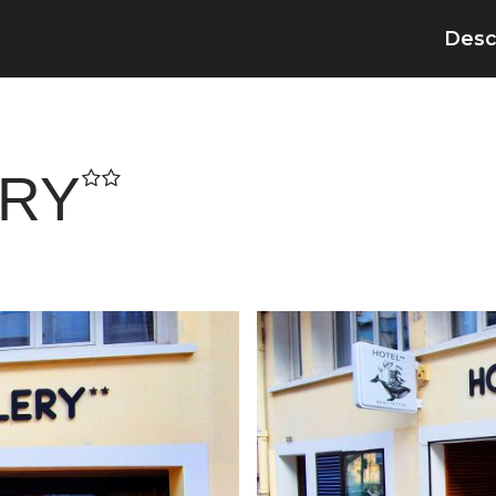
Desc
ERY