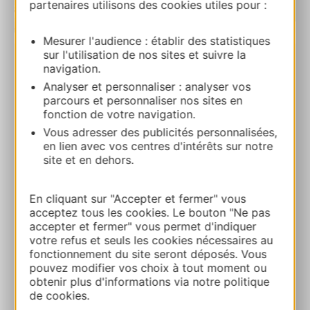
partenaires utilisons des cookies utiles pour :
| Map data ©
Leaflet
OpenStreetMap contributors
Mesurer l'audience : établir des statistiques
sur l'utilisation de nos sites et suivre la
navigation.
RESERVA
Analyser et personnaliser : analyser vos
parcours et personnaliser nos sites en
fonction de votre navigation.
HOTEL AZUR
Vous adresser des publicités personnalisées,
60 quai de Bosc 34200 SETE
en lien avec vos centres d'intérêts sur notre
site et en dehors.
Ruta y acceso
En cliquant sur "Accepter et fermer" vous
acceptez tous les cookies. Le bouton "Ne pas
+33 4 67 74 95 90
accepter et fermer" vous permet d'indiquer
votre refus et seuls les cookies nécessaires au
fonctionnement du site seront déposés. Vous
E-mail
pouvez modifier vos choix à tout moment ou
obtenir plus d'informations via notre politique
de cookies.
Sitio web