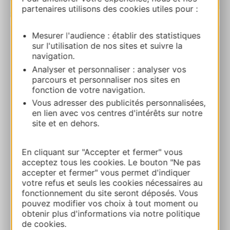
partenaires utilisons des cookies utiles pour :
| Map data ©
Leaflet
OpenStreetMap contributors
Mesurer l'audience : établir des statistiques
RESERVA
sur l'utilisation de nos sites et suivre la
navigation.
Analyser et personnaliser : analyser vos
parcours et personnaliser nos sites en
Les chalets de la Frégière
fonction de votre navigation.
Impasse de la Frégière 12330 CLAIRVAUX-
Vous adresser des publicités personnalisées,
D’AVEYRON
en lien avec vos centres d'intérêts sur notre
site et en dehors.
Ruta y acceso
En cliquant sur "Accepter et fermer" vous
acceptez tous les cookies. Le bouton "Ne pas
+33565727140
accepter et fermer" vous permet d'indiquer
votre refus et seuls les cookies nécessaires au
fonctionnement du site seront déposés. Vous
E-mail
pouvez modifier vos choix à tout moment ou
obtenir plus d'informations via notre politique
de cookies.