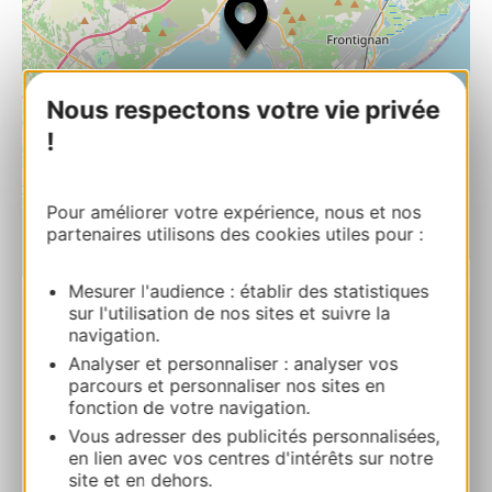
Nous respectons votre vie privée
!
Pour améliorer votre expérience, nous et nos
partenaires utilisons des cookies utiles pour :
| Map data ©
Leaflet
OpenStreetMap contributors
Mesurer l'audience : établir des statistiques
sur l'utilisation de nos sites et suivre la
navigation.
RESERVA
Analyser et personnaliser : analyser vos
parcours et personnaliser nos sites en
fonction de votre navigation.
CAMPING MUNICIPAL PECH D’AY
Vous adresser des publicités personnalisées,
Avenue de la Gare 34540 BALARUC-LES-
en lien avec vos centres d'intérêts sur notre
BAINS
site et en dehors.