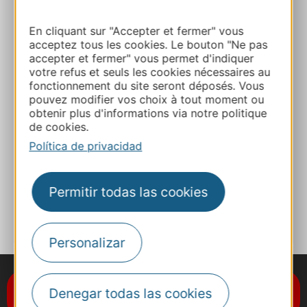
Ruta y acceso
En cliquant sur "Accepter et fermer" vous
acceptez tous les cookies. Le bouton "Ne pas
accepter et fermer" vous permet d'indiquer
+33 4 67 48 50 34
votre refus et seuls les cookies nécessaires au
fonctionnement du site seront déposés. Vous
pouvez modifier vos choix à tout moment ou
E-mail
obtenir plus d'informations via notre politique
de cookies.
Política de privacidad
Sitio web
Permitir todas las cookies
A MIS FAVORITOS
Personalizar
Suscríbase al boletín de noticias
Denegar todas las cookies
Destination Occitanie