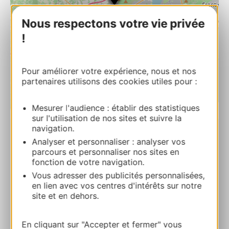
Nous respectons votre vie privée
!
Pour améliorer votre expérience, nous et nos
partenaires utilisons des cookies utiles pour :
| Map data ©
Mesurer l'audience : établir des statistiques
Leaflet
OpenStreetMap contributors
sur l'utilisation de nos sites et suivre la
navigation.
RESERVA
Analyser et personnaliser : analyser vos
parcours et personnaliser nos sites en
fonction de votre navigation.
Vous adresser des publicités personnalisées,
CAMPING MUNICIPAL
en lien avec vos centres d'intérêts sur notre
Route de Mèze 34140 LOUPIAN
site et en dehors.
Ruta y acceso
En cliquant sur "Accepter et fermer" vous