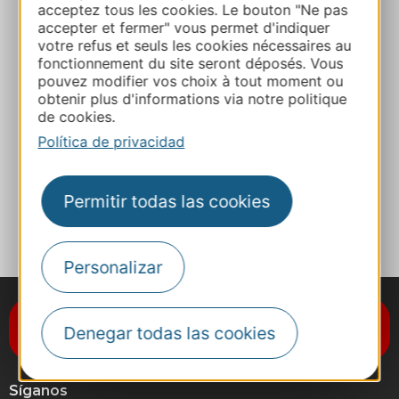
acceptez tous les cookies. Le bouton "Ne pas
accepter et fermer" vous permet d'indiquer
+33 4 67 43 57 67
votre refus et seuls les cookies nécessaires au
fonctionnement du site seront déposés. Vous
pouvez modifier vos choix à tout moment ou
E-mail
obtenir plus d'informations via notre politique
de cookies.
Política de privacidad
Sitio web
Permitir todas las cookies
A MIS FAVORITOS
Personalizar
Suscríbase al boletín de noticias
Denegar todas las cookies
Destination Occitanie
Síganos