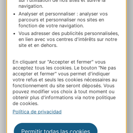
sur l'utilisation de nos sites et suivre la
LES TAMARIS
navigation.
140 avenue d’Ingril 34110 FRONTIGNAN
Analyser et personnaliser : analyser vos
parcours et personnaliser nos sites en
fonction de votre navigation.
Ruta y acceso
Vous adresser des publicités personnalisées,
en lien avec vos centres d'intérêts sur notre
+33 4 67 43 44 77
site et en dehors.
En cliquant sur "Accepter et fermer" vous
+33 4 11 32 90 00
acceptez tous les cookies. Le bouton "Ne pas
accepter et fermer" vous permet d'indiquer
votre refus et seuls les cookies nécessaires au
E-mail
fonctionnement du site seront déposés. Vous
pouvez modifier vos choix à tout moment ou
obtenir plus d'informations via notre politique
Sitio web
de cookies.
Política de privacidad
Facebook
Permitir todas las cookies