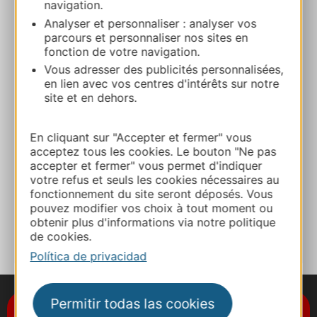
navigation.
CAMPING CAR PARK LAC DE
Analyser et personnaliser : analyser vos
MATEMALE
parcours et personnaliser nos sites en
Route du Lac 66210 MATEMALE
fonction de votre navigation.
Vous adresser des publicités personnalisées,
Ruta y acceso
en lien avec vos centres d'intérêts sur notre
site et en dehors.
+33 4 68 30 59 57
En cliquant sur "Accepter et fermer" vous
acceptez tous les cookies. Le bouton "Ne pas
accepter et fermer" vous permet d'indiquer
+33 4 68 04 49 86
votre refus et seuls les cookies nécessaires au
fonctionnement du site seront déposés. Vous
pouvez modifier vos choix à tout moment ou
A MIS FAVORITOS
obtenir plus d'informations via notre politique
de cookies.
Política de privacidad
Permitir todas las cookies
Suscríbase al boletín de noticias