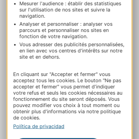
Mesurer l'audience : établir des statistiques
VILLAGE DE GITES DU MAS DE LA
sur l'utilisation de nos sites et suivre la
BARQUE APPARTEMENT DUPLEX 6
navigation.
PERSONNES
Analyser et personnaliser : analyser vos
parcours et personnaliser nos sites en
Le Mas de la Barque 48220 VIALAS
fonction de votre navigation.
Vous adresser des publicités personnalisées,
Ruta y acceso
en lien avec vos centres d'intérêts sur notre
site et en dehors.
+33 4 66 46 92 72
En cliquant sur "Accepter et fermer" vous
acceptez tous les cookies. Le bouton "Ne pas
E-mail
accepter et fermer" vous permet d'indiquer
votre refus et seuls les cookies nécessaires au
fonctionnement du site seront déposés. Vous
Sitio web
pouvez modifier vos choix à tout moment ou
obtenir plus d'informations via notre politique
de cookies.
A MIS FAVORITOS
Política de privacidad