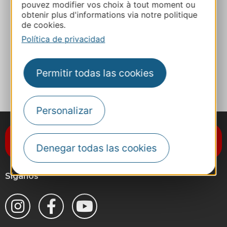
E-mail
pouvez modifier vos choix à tout moment ou
obtenir plus d'informations via notre politique
de cookies.
Sitio web
Política de privacidad
A MIS FAVORITOS
Permitir todas las cookies
Personalizar
Suscríbase al boletín de noticias
Destination Occitanie
Denegar todas las cookies
Síganos