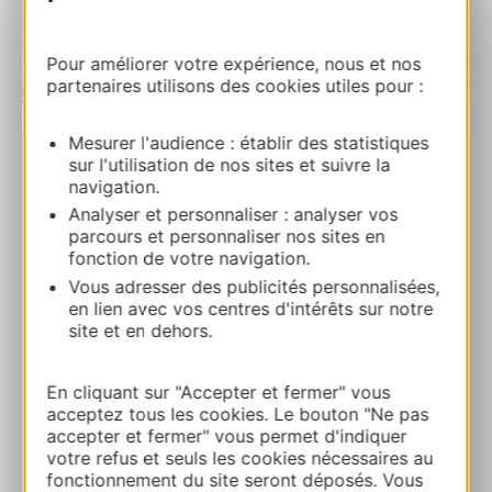
Pour améliorer votre expérience, nous et nos
partenaires utilisons des cookies utiles pour :
| Map data ©
Leaflet
OpenStreetMap contributors
Mesurer l'audience : établir des statistiques
sur l'utilisation de nos sites et suivre la
RESERVA
navigation.
Analyser et personnaliser : analyser vos
parcours et personnaliser nos sites en
Entre Vigne et Garrigue
fonction de votre navigation.
600 chemin des Falaises600 Route de Saint
Vous adresser des publicités personnalisées,
Bruno 30131 PUJAUT
en lien avec vos centres d'intérêts sur notre
site et en dehors.
Ruta y acceso
En cliquant sur "Accepter et fermer" vous
acceptez tous les cookies. Le bouton "Ne pas
04 90 95 20 29
accepter et fermer" vous permet d'indiquer
votre refus et seuls les cookies nécessaires au
fonctionnement du site seront déposés. Vous