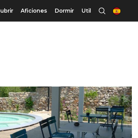
ubrir
Aficiones
Dormir
Util
es