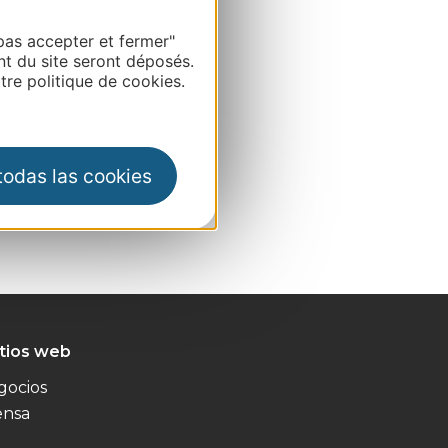
pas accepter et fermer"
nt du site seront déposés.
re politique de cookies.
 todas las cookies
itios web
gocios
ensa