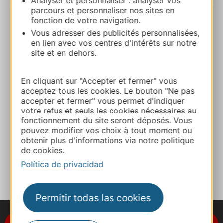
Analyser et personnaliser : analyser vos
parcours et personnaliser nos sites en
fonction de votre navigation.
MME MATAL ANNE – CHAMBRE 4
Vous adresser des publicités personnalisées,
478 chemin de la Craque 34200 SETE
en lien avec vos centres d'intérêts sur notre
site et en dehors.
Ruta y acceso
En cliquant sur "Accepter et fermer" vous
acceptez tous les cookies. Le bouton "Ne pas
+33 6 20 44 26 68
accepter et fermer" vous permet d'indiquer
votre refus et seuls les cookies nécessaires au
fonctionnement du site seront déposés. Vous
E-mail
pouvez modifier vos choix à tout moment ou
obtenir plus d'informations via notre politique
de cookies.
A MIS FAVORITOS
Política de privacidad
Permitir todas las cookies
Suscríbase al boletín de noticias