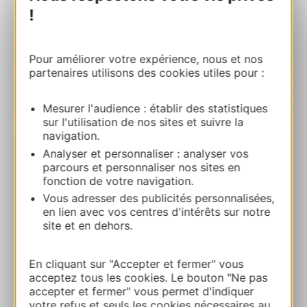
!
Pour améliorer votre expérience, nous et nos
partenaires utilisons des cookies utiles pour :
Mesurer l'audience : établir des statistiques
| Map data ©
Leaflet
OpenStreetMap contributors
sur l'utilisation de nos sites et suivre la
navigation.
Analyser et personnaliser : analyser vos
Les Thermes de Jeannot – 1er école
parcours et personnaliser nos sites en
5 Bis Place Jean Jaurès 12110 CRANSAC
fonction de votre navigation.
Vous adresser des publicités personnalisées,
en lien avec vos centres d'intérêts sur notre
Ruta y acceso
site et en dehors.
+33678948148
En cliquant sur "Accepter et fermer" vous
acceptez tous les cookies. Le bouton "Ne pas
accepter et fermer" vous permet d'indiquer
E-mail
votre refus et seuls les cookies nécessaires au