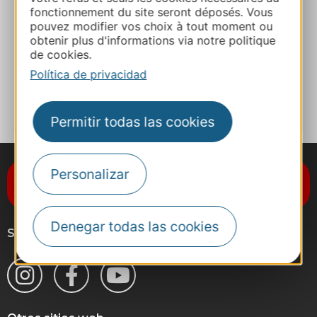
fonctionnement du site seront déposés. Vous
pouvez modifier vos choix à tout moment ou
Sitio web
obtenir plus d'informations via notre politique
de cookies.
Política de privacidad
A MIS FAVORITOS
Permitir todas las cookies
Personalizar
Suscríbase al boletín de noticias
Destination Occitanie
Denegar todas las cookies
Síganos