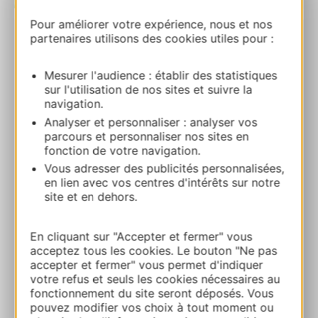
| Map data ©
Leaflet
OpenStreetMap contributors
Pour améliorer votre expérience, nous et nos
partenaires utilisons des cookies utiles pour :
RESERVA
Mesurer l'audience : établir des statistiques
sur l'utilisation de nos sites et suivre la
LES JARDINS SUSPENDUS SÈTE –
navigation.
CHAMBRE D’HÔTES EVASION 2 PERS.
Analyser et personnaliser : analyser vos
34200 SETE
parcours et personnaliser nos sites en
fonction de votre navigation.
Vous adresser des publicités personnalisées,
Ruta y acceso
en lien avec vos centres d'intérêts sur notre
site et en dehors.
+33 6 73 13 81 36
En cliquant sur "Accepter et fermer" vous
acceptez tous les cookies. Le bouton "Ne pas
+33 6 73 13 81 36
accepter et fermer" vous permet d'indiquer
votre refus et seuls les cookies nécessaires au
fonctionnement du site seront déposés. Vous
E-mail
pouvez modifier vos choix à tout moment ou