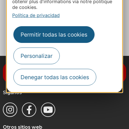
obtenir plus d'informations via notre politique
de cookies.
Sitio web
Política de privacidad
A MIS FAVORITOS
Permitir todas las cookies
Personalizar
Suscríbase al boletín de noticias
Destination Occitanie
Denegar todas las cookies
Síganos
Otros sitios web