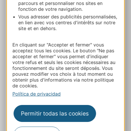
parcours et personnaliser nos sites en
Les gîtes écologiques de Tieulet – Les 3
fonction de votre navigation.
tilleuls
Vous adresser des publicités personnalisées,
Grand-Vabre 12320 CONQUES-EN-
en lien avec vos centres d'intérêts sur notre
ROUERGUE
site et en dehors.
Ruta y acceso
En cliquant sur "Accepter et fermer" vous
acceptez tous les cookies. Le bouton "Ne pas
accepter et fermer" vous permet d'indiquer
+33628335933
votre refus et seuls les cookies nécessaires au
fonctionnement du site seront déposés. Vous
pouvez modifier vos choix à tout moment ou
E-mail
obtenir plus d'informations via notre politique
de cookies.
Política de privacidad
Sitio web
Permitir todas las cookies
Facebook