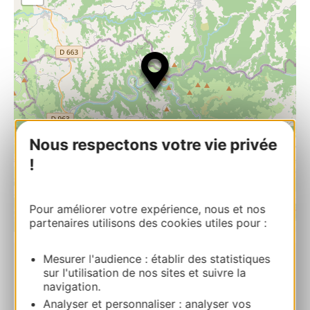
Nous respectons votre vie privée
!
Pour améliorer votre expérience, nous et nos
partenaires utilisons des cookies utiles pour :
| Map data ©
Leaflet
OpenStreetMap contributors
Mesurer l'audience : établir des statistiques
RESERVA
sur l'utilisation de nos sites et suivre la
navigation.
Analyser et personnaliser : analyser vos