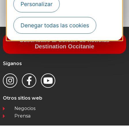
Personalizar
A MIS FAVORITOS
Denegar todas las cookies
Suscríbase al boletín de noticias
Destination Occitanie
Síganos
Otros sitios web
Negocios
Prensa