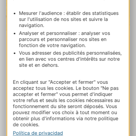
Mesurer l'audience : établir des statistiques
sur l'utilisation de nos sites et suivre la
navigation.
| Map data ©
Leaflet
OpenStreetMap contributors
Analyser et personnaliser : analyser vos
parcours et personnaliser nos sites en
fonction de votre navigation.
Les Etoiles de Calès
Vous adresser des publicités personnalisées,
171 rue des Granges 46350 CALES
en lien avec vos centres d'intérêts sur notre
site et en dehors.
Ruta y acceso
En cliquant sur "Accepter et fermer" vous
acceptez tous les cookies. Le bouton "Ne pas
06 09 39 79 52
accepter et fermer" vous permet d'indiquer
votre refus et seuls les cookies nécessaires au
fonctionnement du site seront déposés. Vous
E-mail
pouvez modifier vos choix à tout moment ou
obtenir plus d'informations via notre politique
de cookies.
Sitio web
Política de privacidad