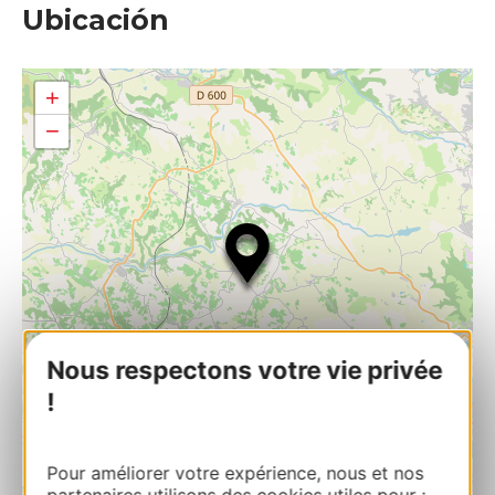
Ubicación
+
−
Nous respectons votre vie privée
!
Pour améliorer votre expérience, nous et nos