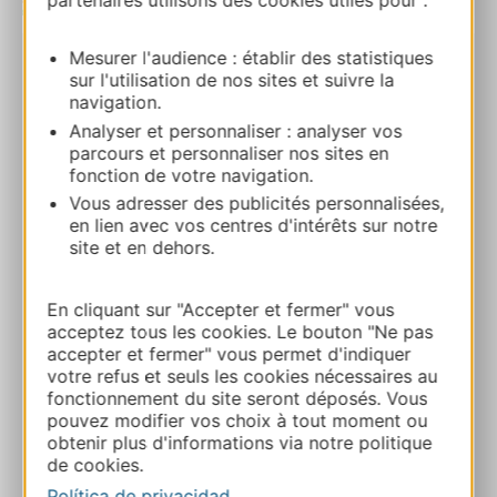
partenaires utilisons des cookies utiles pour :
| Map data ©
Leaflet
OpenStreetMap contributors
Mesurer l'audience : établir des statistiques
RESERVA
sur l'utilisation de nos sites et suivre la
navigation.
Analyser et personnaliser : analyser vos
parcours et personnaliser nos sites en
Les Bois
fonction de votre navigation.
Mas de Causse – Lincarque 81150
Vous adresser des publicités personnalisées,
CESTAYROLS
en lien avec vos centres d'intérêts sur notre
site et en dehors.
Ruta y acceso
En cliquant sur "Accepter et fermer" vous
acceptez tous les cookies. Le bouton "Ne pas
05 63 48 83 01
accepter et fermer" vous permet d'indiquer
votre refus et seuls les cookies nécessaires au
fonctionnement du site seront déposés. Vous
E-mail
pouvez modifier vos choix à tout moment ou
obtenir plus d'informations via notre politique
de cookies.
Sitio web
Política de privacidad