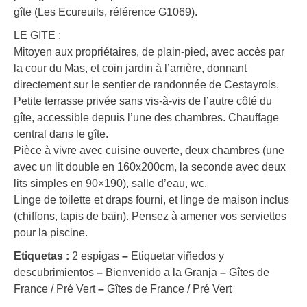
gîte (Les Ecureuils, référence G1069).
LE GITE :
Mitoyen aux propriétaires, de plain-pied, avec accès par
la cour du Mas, et coin jardin à l’arrière, donnant
directement sur le sentier de randonnée de Cestayrols.
Petite terrasse privée sans vis-à-vis de l’autre côté du
gîte, accessible depuis l’une des chambres. Chauffage
central dans le gîte.
Pièce à vivre avec cuisine ouverte, deux chambres (une
avec un lit double en 160x200cm, la seconde avec deux
lits simples en 90×190), salle d’eau, wc.
Linge de toilette et draps fourni, et linge de maison inclus
(chiffons, tapis de bain). Pensez à amener vos serviettes
pour la piscine.
Etiquetas :
2 espigas
–
Etiquetar viñedos y
descubrimientos
–
Bienvenido a la Granja
–
Gîtes de
France / Pré Vert
–
Gîtes de France / Pré Vert