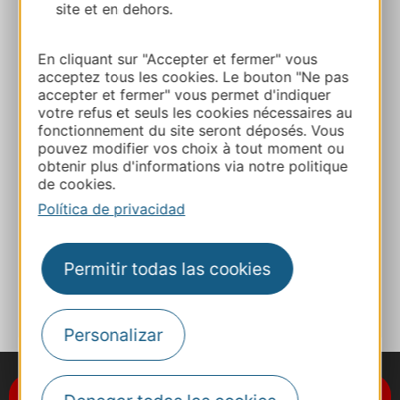
DESSUS
site et en dehors.
Ruta y acceso
En cliquant sur "Accepter et fermer" vous
acceptez tous les cookies. Le bouton "Ne pas
accepter et fermer" vous permet d'indiquer
+33 (0)5 62 97 08 13
votre refus et seuls les cookies nécessaires au
fonctionnement du site seront déposés. Vous
pouvez modifier vos choix à tout moment ou
+33 (0)6 84 21 64 49
obtenir plus d'informations via notre politique
de cookies.
Política de privacidad
E-mail
Permitir todas las cookies
A MIS FAVORITOS
Personalizar
Suscríbase al boletín de noticias