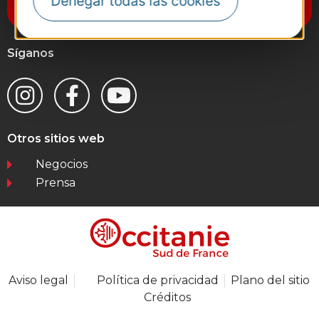
Denegar todas las cookies
Destination Occitanie
Síganos
Otros sitios web
Negocios
Prensa
Aviso legal
Política de privacidad
Plano del sitio
Créditos