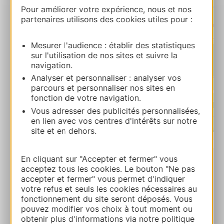
Pour améliorer votre expérience, nous et nos
partenaires utilisons des cookies utiles pour :
Mesurer l'audience : établir des statistiques
sur l'utilisation de nos sites et suivre la
navigation.
Analyser et personnaliser : analyser vos
parcours et personnaliser nos sites en
fonction de votre navigation.
Vous adresser des publicités personnalisées,
en lien avec vos centres d'intérêts sur notre
site et en dehors.
| Map data ©
Leaflet
OpenStreetMap contributors
En cliquant sur "Accepter et fermer" vous
acceptez tous les cookies. Le bouton "Ne pas
La Grange des oiseaux
accepter et fermer" vous permet d'indiquer
Le Bousquet 12210 MONTPEYROUX
votre refus et seuls les cookies nécessaires au
fonctionnement du site seront déposés. Vous
Ruta y acceso
pouvez modifier vos choix à tout moment ou
obtenir plus d'informations via notre politique