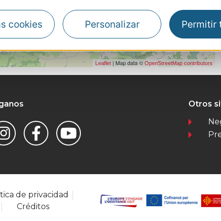
as cookies
Personalizar
Permitir
| Map data ©
Leaflet
OpenStreetMap contributors
íganos
Otros s
Ne
Pr
tica de privacidad
Créditos