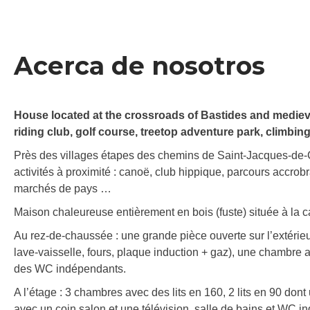
Acerca de nosotros
House located at the crossroads of Bastides and medieval
riding club, golf course, treetop adventure park, climbing
Près des villages étapes des chemins de Saint-Jacques-d
activités à proximité : canoë, club hippique, parcours accro
marchés de pays …
Maison chaleureuse entièrement en bois (fuste) située à la 
Au rez-de-chaussée : une grande pièce ouverte sur l’extérieu
lave-vaisselle, fours, plaque induction + gaz), une chambre a
des WC indépendants.
A l’étage : 3 chambres avec des lits en 160, 2 lits en 90 d
avec un coin salon et une télévision, salle de bains et WC i