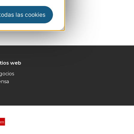
 todas las cookies
itios web
gocios
ensa