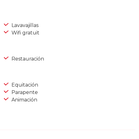
Lavavajillas
Wifi gratuit
Restauración
Equitación
Parapente
Animación