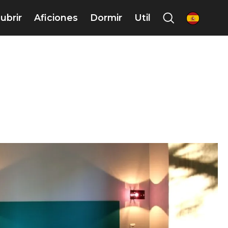
ubrir
Aficiones
Dormir
Util
es