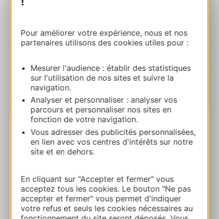
!
Pour améliorer votre expérience, nous et nos
partenaires utilisons des cookies utiles pour :
Mesurer l'audience : établir des statistiques
sur l'utilisation de nos sites et suivre la
navigation.
Analyser et personnaliser : analyser vos
parcours et personnaliser nos sites en
| Map data ©
Leaflet
OpenStreetMap contributors
fonction de votre navigation.
Vous adresser des publicités personnalisées,
en lien avec vos centres d'intérêts sur notre
GITES EN CEVENNES – MERIDIONAL
site et en dehors.
PREMIUM
48110 MOISSAC-VALLEE-FRANCAISE
En cliquant sur "Accepter et fermer" vous
acceptez tous les cookies. Le bouton "Ne pas
Ruta y acceso
accepter et fermer" vous permet d'indiquer
votre refus et seuls les cookies nécessaires au
fonctionnement du site seront déposés. Vous