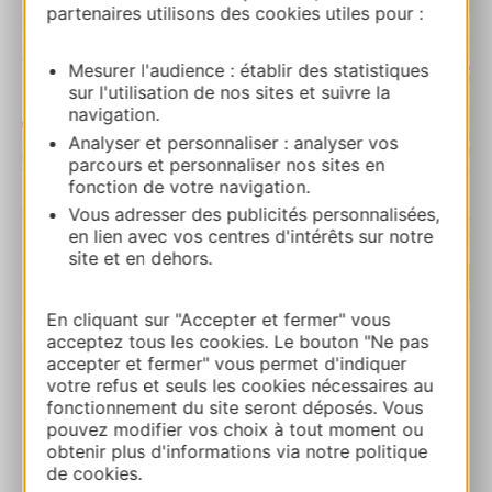
partenaires utilisons des cookies utiles pour :
Mesurer l'audience : établir des statistiques
sur l'utilisation de nos sites et suivre la
navigation.
Analyser et personnaliser : analyser vos
parcours et personnaliser nos sites en
fonction de votre navigation.
Vous adresser des publicités personnalisées,
en lien avec vos centres d'intérêts sur notre
site et en dehors.
| Map data ©
Leaflet
OpenStreetMap contributors
En cliquant sur "Accepter et fermer" vous
acceptez tous les cookies. Le bouton "Ne pas
accepter et fermer" vous permet d'indiquer
RESERVA
votre refus et seuls les cookies nécessaires au
fonctionnement du site seront déposés. Vous
pouvez modifier vos choix à tout moment ou
obtenir plus d'informations via notre politique
Gîte de Bel Air – Mireille Besse
de cookies.
273 Impasse de Bel AirBel Air 12450 FLAVIN