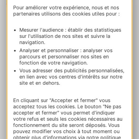
| Map data ©
Leaflet
OpenStreetMap contributors
Pour améliorer votre expérience, nous et nos
partenaires utilisons des cookies utiles pour :
RESERVA
Mesurer l'audience : établir des statistiques
sur l'utilisation de nos sites et suivre la
navigation.
CHÂTEAU DE POUGET
Analyser et personnaliser : analyser vos
Chemin des Brus 34400 ENTRE-VIGNES
parcours et personnaliser nos sites en
fonction de votre navigation.
Vous adresser des publicités personnalisées,
Ruta y acceso
en lien avec vos centres d'intérêts sur notre
site et en dehors.
+33 4 67 86 08 82
En cliquant sur "Accepter et fermer" vous
acceptez tous les cookies. Le bouton "Ne pas
E-mail
accepter et fermer" vous permet d'indiquer
votre refus et seuls les cookies nécessaires au
fonctionnement du site seront déposés. Vous
Sitio web
pouvez modifier vos choix à tout moment ou
obtenir plus d'informations via notre politique