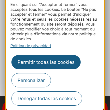
25 Route de Py 66360 SAHORRE
En cliquant sur "Accepter et fermer" vous
acceptez tous les cookies. Le bouton "Ne pas
Ruta y acceso
accepter et fermer" vous permet d'indiquer
votre refus et seuls les cookies nécessaires au
fonctionnement du site seront déposés. Vous
+33 6 29 05 43 31
pouvez modifier vos choix à tout moment ou
obtenir plus d'informations via notre politique
de cookies.
E-mail
Política de privacidad
Sitio web
Permitir todas las cookies
A MIS FAVORITOS
Personalizar
Denegar todas las cookies
Suscríbase al boletín de noticias