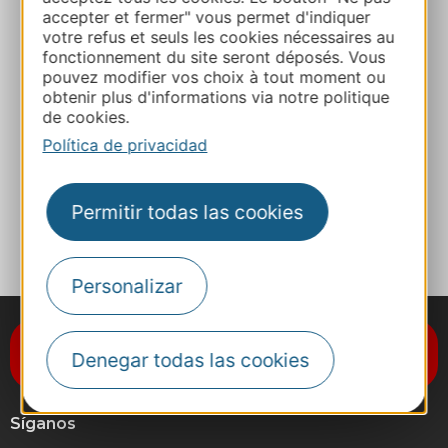
accepter et fermer" vous permet d'indiquer
+33648156691
votre refus et seuls les cookies nécessaires au
fonctionnement du site seront déposés. Vous
pouvez modifier vos choix à tout moment ou
E-mail
obtenir plus d'informations via notre politique
de cookies.
Política de privacidad
Sitio web
Permitir todas las cookies
A MIS FAVORITOS
Personalizar
Suscríbase al boletín de noticias
Denegar todas las cookies
Destination Occitanie
Síganos