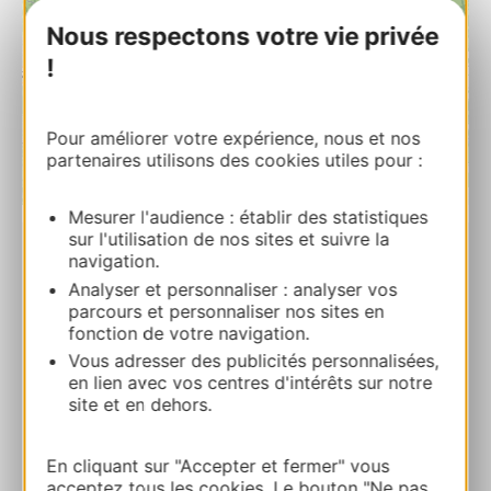
Nous respectons votre vie privée
!
Pour améliorer votre expérience, nous et nos
partenaires utilisons des cookies utiles pour :
| Map data ©
Leaflet
OpenStreetMap contributors
Mesurer l'audience : établir des statistiques
sur l'utilisation de nos sites et suivre la
navigation.
Au Castellou – Conques Faubourg
Analyser et personnaliser : analyser vos
Faubourg de Conques, Conques 12320
parcours et personnaliser nos sites en
CONQUES-EN-ROUERGUE
fonction de votre navigation.
Vous adresser des publicités personnalisées,
Ruta y acceso
en lien avec vos centres d'intérêts sur notre
site et en dehors.
+33565782709
En cliquant sur "Accepter et fermer" vous
acceptez tous les cookies. Le bouton "Ne pas