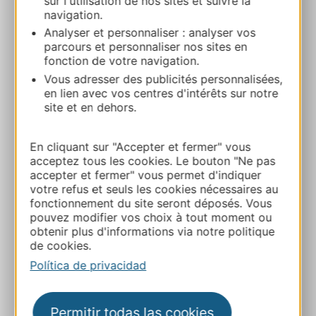
sur l'utilisation de nos sites et suivre la
Grotte de Dargilan 48150 MEYRUEIS
navigation.
Analyser et personnaliser : analyser vos
Ruta y acceso
parcours et personnaliser nos sites en
fonction de votre navigation.
Vous adresser des publicités personnalisées,
+33 4 66 45 60 20
en lien avec vos centres d'intérêts sur notre
site et en dehors.
E-mail
En cliquant sur "Accepter et fermer" vous
acceptez tous les cookies. Le bouton "Ne pas
Sitio web
accepter et fermer" vous permet d'indiquer
votre refus et seuls les cookies nécessaires au
fonctionnement du site seront déposés. Vous
Facebook
pouvez modifier vos choix à tout moment ou
obtenir plus d'informations via notre politique
de cookies.
A MIS FAVORITOS
Política de privacidad
Permitir todas las cookies