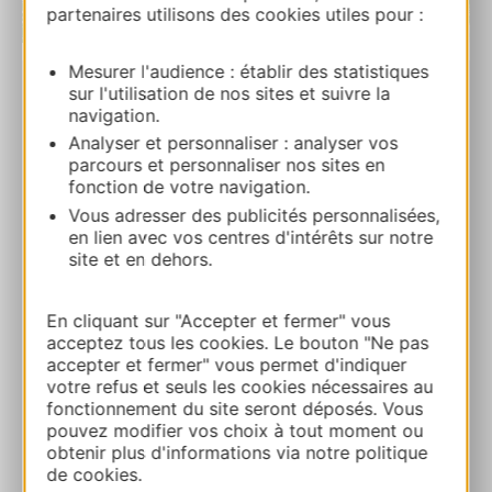
partenaires utilisons des cookies utiles pour :
| Map data ©
Leaflet
OpenStreetMap contributors
Mesurer l'audience : établir des statistiques
sur l'utilisation de nos sites et suivre la
Explor Games® au Vert en l’Air
navigation.
Domaine de BesmauxChemin de Besmaux
Analyser et personnaliser : analyser vos
32550 PAVIE
parcours et personnaliser nos sites en
fonction de votre navigation.
Ruta y acceso
Vous adresser des publicités personnalisées,
en lien avec vos centres d'intérêts sur notre
site et en dehors.
05 62 05 26 78
En cliquant sur "Accepter et fermer" vous
acceptez tous les cookies. Le bouton "Ne pas
E-mail
accepter et fermer" vous permet d'indiquer
votre refus et seuls les cookies nécessaires au
fonctionnement du site seront déposés. Vous
Sitio web
pouvez modifier vos choix à tout moment ou
obtenir plus d'informations via notre politique
de cookies.
Facebook