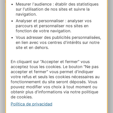
| Map data ©
Leaflet
OpenStreetMap contributors
Mesurer l'audience : établir des statistiques
sur l'utilisation de nos sites et suivre la
navigation.
LABYRINTHE MAGIQUE DE TOULOUSE-
Analyser et personnaliser : analyser vos
CASTELMAUROU
parcours et personnaliser nos sites en
4 Chemin de Marines 31180
fonction de votre navigation.
CASTELMAUROU
Vous adresser des publicités personnalisées,
en lien avec vos centres d'intérêts sur notre
site et en dehors.
Ruta y acceso
En cliquant sur "Accepter et fermer" vous
05 54 54 31 68
acceptez tous les cookies. Le bouton "Ne pas
accepter et fermer" vous permet d'indiquer
votre refus et seuls les cookies nécessaires au
E-mail
fonctionnement du site seront déposés. Vous
pouvez modifier vos choix à tout moment ou
obtenir plus d'informations via notre politique
Sitio web
de cookies.
Política de privacidad
Facebook