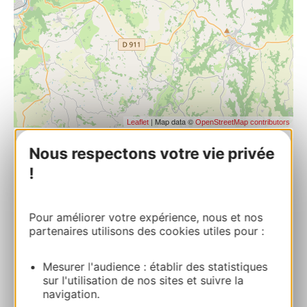
| Map data ©
Leaflet
OpenStreetMap contributors
Nous respectons votre vie privée
La Ferme les Mamours
!
La CrouzetteLa Bastide l’Evêque 12200 LA
BASTIDE-L’EVEQUE
Pour améliorer votre expérience, nous et nos
partenaires utilisons des cookies utiles pour :
Ruta y acceso
Mesurer l'audience : établir des statistiques
+33565658664
sur l'utilisation de nos sites et suivre la
navigation.