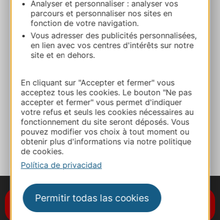
Analyser et personnaliser : analyser vos
+33665302460
parcours et personnaliser nos sites en
fonction de votre navigation.
Vous adresser des publicités personnalisées,
E-mail
en lien avec vos centres d'intérêts sur notre
site et en dehors.
Sitio web
En cliquant sur "Accepter et fermer" vous
acceptez tous les cookies. Le bouton "Ne pas
accepter et fermer" vous permet d'indiquer
Facebook
votre refus et seuls les cookies nécessaires au
fonctionnement du site seront déposés. Vous
pouvez modifier vos choix à tout moment ou
A MIS FAVORITOS
obtenir plus d'informations via notre politique
de cookies.
Política de privacidad
Permitir todas las cookies
Suscríbase al boletín de noticias
Destination Occitanie