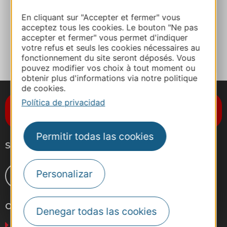
Sitio web
En cliquant sur "Accepter et fermer" vous
acceptez tous les cookies. Le bouton "Ne pas
accepter et fermer" vous permet d'indiquer
A MIS FAVORITOS
votre refus et seuls les cookies nécessaires au
fonctionnement du site seront déposés. Vous
pouvez modifier vos choix à tout moment ou
obtenir plus d'informations via notre politique
de cookies.
Política de privacidad
Suscríbase al boletín de noticias
Destination Occitanie
Permitir todas las cookies
Síganos
Personalizar
Otros sitios web
Denegar todas las cookies
Negocios