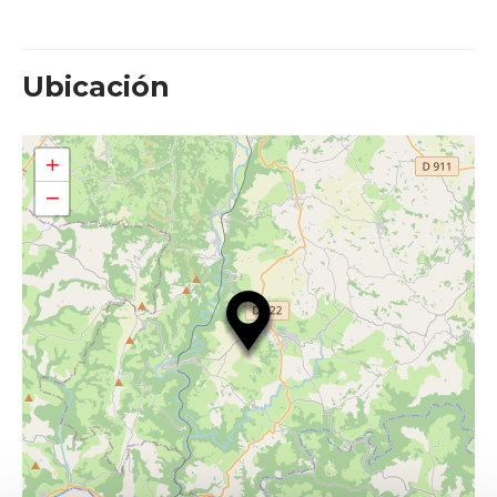
Ubicación
+
−