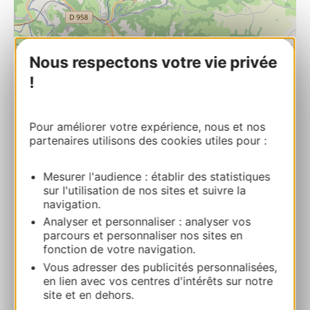
| Map data ©
Leaflet
OpenStreetMap contributors
Nous respectons votre vie privée
!
Ferme du Marigot : visite de ferme
Sourbins 12270 LA FOUILLADE
Pour améliorer votre expérience, nous et nos
partenaires utilisons des cookies utiles pour :
Ruta y acceso
Mesurer l'audience : établir des statistiques
+33565658228
sur l'utilisation de nos sites et suivre la
navigation.
Analyser et personnaliser : analyser vos
+33609398328
parcours et personnaliser nos sites en
fonction de votre navigation.
Vous adresser des publicités personnalisées,
E-mail
en lien avec vos centres d'intérêts sur notre
site et en dehors.