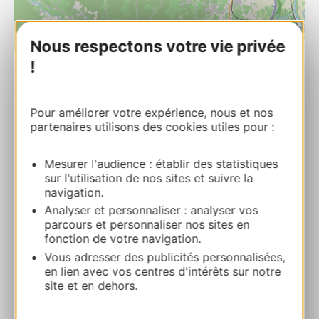
Nous respectons votre vie privée
| Map data ©
Leaflet
OpenStreetMap contributors
!
SwingRoller City Parc
36, Impasse de la Blanchisserie 30760
Pour améliorer votre expérience, nous et nos
partenaires utilisons des cookies utiles pour :
AIGUEZE
Ruta y acceso
Mesurer l'audience : établir des statistiques
sur l'utilisation de nos sites et suivre la
navigation.
07 57 00 49 41
Analyser et personnaliser : analyser vos
parcours et personnaliser nos sites en
fonction de votre navigation.
E-mail
Vous adresser des publicités personnalisées,
en lien avec vos centres d'intérêts sur notre
site et en dehors.
Sitio web