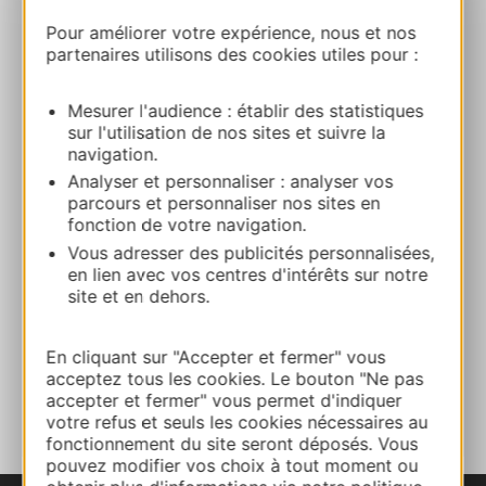
Poney Club – Centre équestre du Rougier
Pour améliorer votre expérience, nous et nos
partenaires utilisons des cookies utiles pour :
Campalviès 12360 CAMARES
Ruta y acceso
Mesurer l'audience : établir des statistiques
sur l'utilisation de nos sites et suivre la
navigation.
+33630565247
Analyser et personnaliser : analyser vos
parcours et personnaliser nos sites en
fonction de votre navigation.
E-mail
Vous adresser des publicités personnalisées,
en lien avec vos centres d'intérêts sur notre
site et en dehors.
Sitio web
En cliquant sur "Accepter et fermer" vous
acceptez tous les cookies. Le bouton "Ne pas
A MIS FAVORITOS
accepter et fermer" vous permet d'indiquer
votre refus et seuls les cookies nécessaires au
fonctionnement du site seront déposés. Vous
pouvez modifier vos choix à tout moment ou