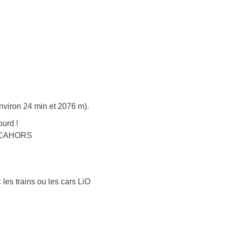
nviron 24 min et 2076 m).
urd !
 – CAHORS
 les trains ou les cars LiO