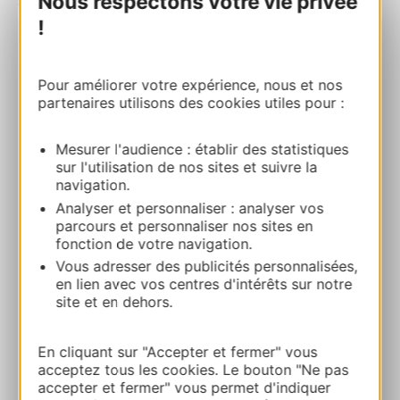
Nous respectons votre vie privée
!
RESERVA
Pour améliorer votre expérience, nous et nos
partenaires utilisons des cookies utiles pour :
MONTPELLIER MÉDITERRANÉE
MÉTROPOLE CANOË KAYAK UC
Mesurer l'audience : établir des statistiques
1076 rue Jean-François Breton 34090
sur l'utilisation de nos sites et suivre la
navigation.
MONTPELLIER
Analyser et personnaliser : analyser vos
parcours et personnaliser nos sites en
Ruta y acceso
fonction de votre navigation.
Vous adresser des publicités personnalisées,
en lien avec vos centres d'intérêts sur notre
+33 6 88 92 14 33
site et en dehors.
E-mail
En cliquant sur "Accepter et fermer" vous
acceptez tous les cookies. Le bouton "Ne pas
accepter et fermer" vous permet d'indiquer
Sitio web