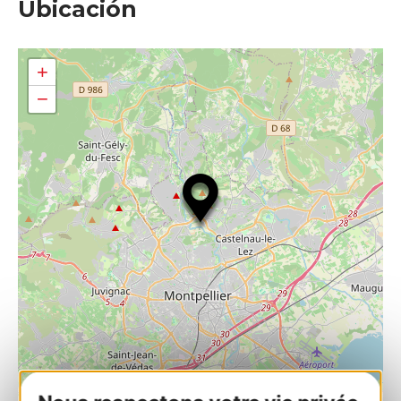
Ubicación
+
−
| Map data ©
Leaflet
OpenStreetMap contributors