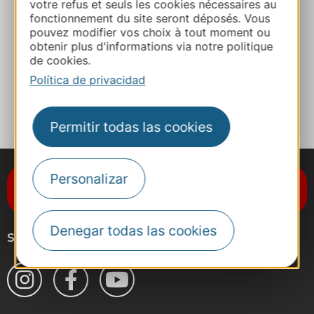
votre refus et seuls les cookies nécessaires au
fonctionnement du site seront déposés. Vous
pouvez modifier vos choix à tout moment ou
Facebook
obtenir plus d'informations via notre politique
de cookies.
Política de privacidad
A MIS FAVORITOS
Permitir todas las cookies
Personalizar
Suscríbase al boletín de noticias
Destination Occitanie
Denegar todas las cookies
Síganos